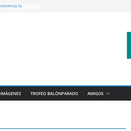
omienza la
nos 26/27
 disfrutar de un
rnacional XXI Torneo
 Ajedrez
erra la plantilla y
bajo de
sigue sumando
yecto 26/27
bronce en el
l Mundo de
aza
IMÁGENES
TROFEO BALÓNPARADO
AMIGOS