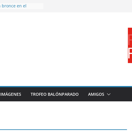
a bronce en el
el Mundo de
Caza
ones en el primer
mporada
 a disfrutar de un
ernacional XXI Torneo
l Ajedrez
ierra la plantilla y
abajo de
 sigue sumando
oyecto 26/27
IMÁGENES
TROFEO BALÓNPARADO
AMIGOS