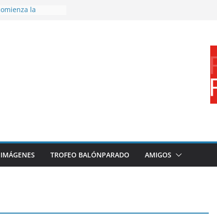
omienza la
nos 26/27
 disfrutar de un
rnacional XXI Torneo
 Ajedrez
erra la plantilla y
bajo de
sigue sumando
yecto 26/27
bronce en el
l Mundo de
aza
IMÁGENES
TROFEO BALÓNPARADO
AMIGOS