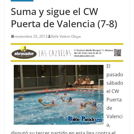
Suma y sigue el CW
Puerta de Valencia (7-8)
noviembre 25, 2012
Rafa Valero Olaya
El
pasado
sábado
el CW
Puerta
de
Valenci
a,
disputó su tercer partido en esta liga contra el