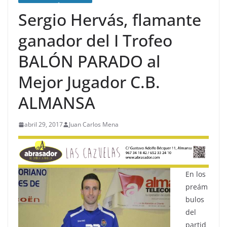
Sergio Hervás, flamante
ganador del I Trofeo
BALÓN PARADO al
Mejor Jugador C.B.
ALMANSA
abril 29, 2017
Juan Carlos Mena
En los
preám
bulos
del
partid