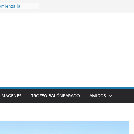
omienza la
nos 26/27
disfrutar de un
nacional XXI Torneo
Ajedrez
rra la plantilla y
ajo de
igue sumando
ecto 26/27
ronce en el
 Mundo de
za
IMÁGENES
TROFEO BALÓNPARADO
AMIGOS