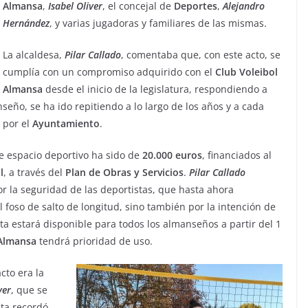
Almansa
,
Isabel
Oliver
, el concejal de
Deportes
,
Alejandro
Hernández
, y varias jugadoras y familiares de las mismas.
La alcaldesa,
Pilar
Callado
, comentaba que, con este acto, se
cumplía con un compromiso adquirido con el
Club Voleibol
Almansa
desde el inicio de la legislatura, respondiendo a
eño, se ha ido repitiendo a lo largo de los años y a cada
 por el
Ayuntamiento
.
te espacio deportivo ha sido de
20.000 euros
, financiados al
l
, a través del
Plan de Obras y Servicios
.
Pilar
Callado
or la seguridad de las deportistas, que hasta ahora
foso de salto de longitud, sino también por la intención de
sta estará disponible para todos los almanseños a partir del 1
Almansa
tendrá prioridad de uso.
cto era la
ver
, que se
ta recordó