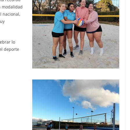
a modalidad
l nacional,
muy
ebrar lo
el deporte