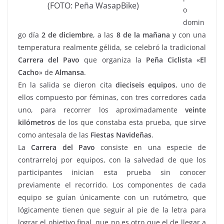
(FOTO: Peña WasapBike)
o
domin
go día
2 de diciembre
, a las
8 de la mañana
y con una
temperatura realmente gélida, se celebró la tradicional
Carrera del Pavo
que organiza la
Peña Ciclista
«
El
Cacho
» de
Almansa
.
En la salida se dieron cita
dieciseis
equipos
, uno de
ellos compuesto por féminas, con tres corredores cada
uno, para recorrer los aproximadamente
veinte
kilómetros
de los que constaba esta prueba, que sirve
como antesala de las
Fiestas Navideñas
.
La
Carrera del Pavo
consiste en una especie de
contrarreloj por equipos, con la salvedad de que los
participantes inician esta prueba sin conocer
previamente el recorrido. Los componentes de cada
equipo se guían únicamente con un rutómetro, que
lógicamente tienen que seguir al pie de la letra para
lograr el objetivo final, que no es otro que el de llegar a