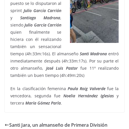
puesto se lo disputaron al
sprint
Julio García
Carrión
y
Santiago Madrona
,
siendo
Julio García Carrión
quien finalmente se
hiciera con él realizando
también un sensacional
tiempo (4h:33m:16s). El almanseño
Santi Madrona
entró
inmediatamente después (4h:33m:17s). Por su parte el
otro almanseño,
José Luis Pastor
fue 11º realizando
también un buen tiempo (4h:49m:20s)
En la clasificación femenina
Paula Roig Valverde
fue la
vencedora, segunda fue
Noelia
Hernández Iglesias
y
tercera
María Gómez Parla
.
Santi Jara, un almanseño de Primera División