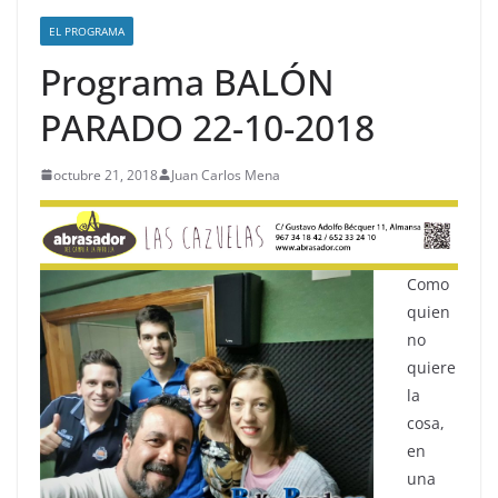
EL PROGRAMA
Programa BALÓN
PARADO 22-10-2018
octubre 21, 2018
Juan Carlos Mena
Como
quien
no
quiere
la
cosa,
en
una