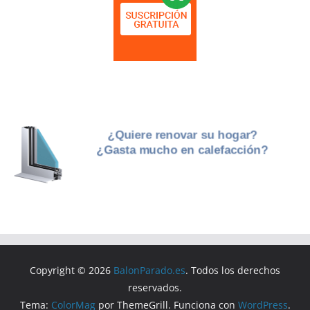
Copyright © 2026
BalonParado.es
. Todos los derechos
reservados.
Tema:
ColorMag
por ThemeGrill. Funciona con
WordPress
.