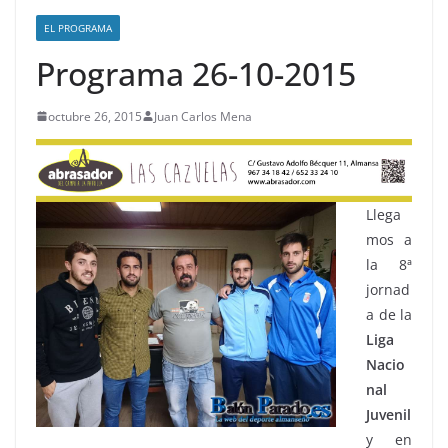
EL PROGRAMA
Programa 26-10-2015
octubre 26, 2015
Juan Carlos Mena
Llega
mos a
la 8ª
jornad
a de la
Liga
Nacio
nal
Juvenil
y en