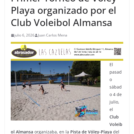
Playa organizado por el
Club Voleibol Almansa
julio 6, 2026
Juan Carlos Mena
El
pasad
o
sábad
o 4 de
julio,
el
Club
Voleib
ol Almansa
organizaba, en la
Pista
de Vóley-Playa
del