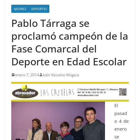
AJEDREZ
DEPORTES
Pablo Tárraga se
proclamó campeón de la
Fase Comarcal del
Deporte en Edad Escolar
enero 7, 2014
Iván Vizcaíno Múgica
El
pasad
o 4 de
enero
se