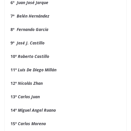
6º
Juan José Jarque
7ª
Belén Hernández
8º
Fernando García
9º
José J. Castillo
10º
Roberto Castillo
11º
Luis De Diego Millán
12º
Nicolás Zhan
13º
Carlos Juan
14º
Miguel Angel Ruano
15º
Carlos Moreno