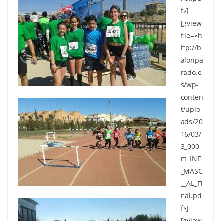
f»]
[gview
file=»h
ttp://b
alonpa
rado.e
s/wp-
conten
t/uplo
ads/20
16/03/
3_000
m_INF
_MASC
__AL_Fi
nal.pd
f»]
[gview