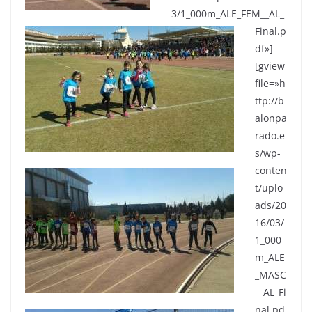
3/1_000m_ALE_FEM__AL_
Final.p
df»]
[gview
file=»h
ttp://b
alonpa
rado.e
s/wp-
conten
t/uplo
ads/20
16/03/
1_000
m_ALE
_MASC
__AL_Fi
nal.pd