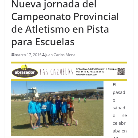
Nueva jornada del
Campeonato Provincial
de Atletismo en Pista
para Escuelas
marzo 17, 2016
Juan Carlos Mena
El
pasad
o
sábad
o se
celebr
aba en