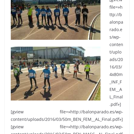
file=»h
ttp://b
alonpa
rado.e
s/wp-
conten
t/uplo
ads/20
16/03/
4x80m
_INF_F
EM__A
L_Final
.pdf»]
[gview file=»http://balonparado.es/wp-
content/uploads/2016/03/50m_BEN_FEM__AL_Final.pdf»]
[gview file=»http://balonparado.es/wp-