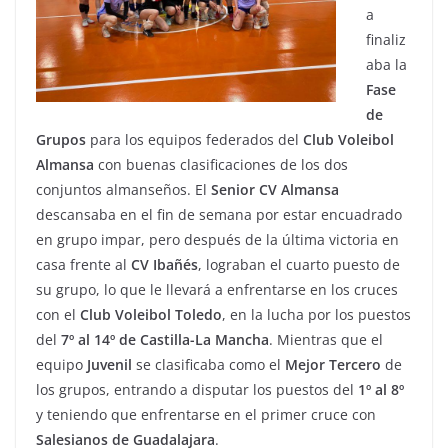
a
finaliz
aba la
Fase
de
Grupos
para los equipos federados del
Club Voleibol
Almansa
con buenas clasificaciones de los dos
conjuntos almanseños. El
Senior CV Almansa
descansaba en el fin de semana por estar encuadrado
en grupo impar, pero después de la última victoria en
casa frente al
CV
Ibañés
, lograban el cuarto puesto de
su grupo, lo que le llevará a enfrentarse en los cruces
con el
Club Voleibol Toledo
, en la lucha por los puestos
del
7º al 14º de Castilla-La Mancha
. Mientras que el
equipo
Juvenil
se clasificaba como el
Mejor
Tercero
de
los grupos, entrando a disputar los puestos del
1º al 8º
y teniendo que enfrentarse en el primer cruce con
Salesianos de Guadalajara
.