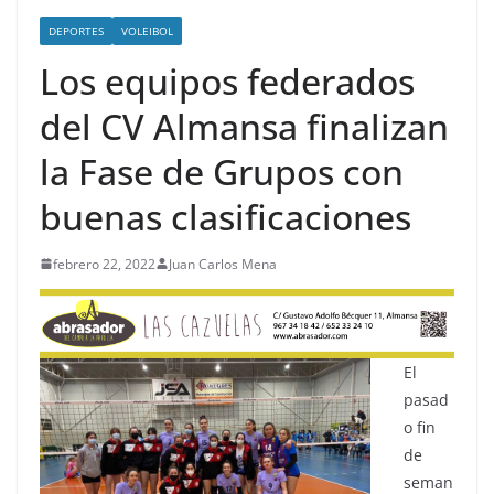
DEPORTES
VOLEIBOL
Los equipos federados
del CV Almansa finalizan
la Fase de Grupos con
buenas clasificaciones
febrero 22, 2022
Juan Carlos Mena
El
pasad
o fin
de
seman