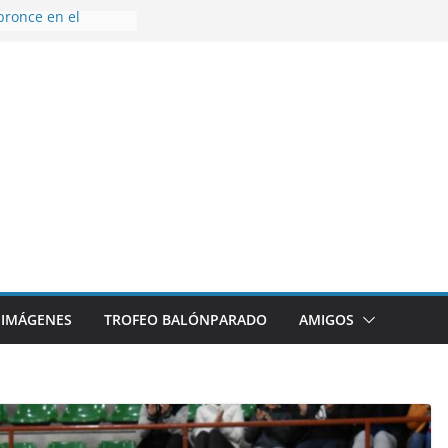
bronce en el
l Mundo de
aza
nes en el primer
orada
 disfrutar de un
rnacional XXI Torneo
 Ajedrez
erra la plantilla y
bajo de
sigue sumando
yecto 26/27
IMÁGENES
TROFEO BALÓNPARADO
AMIGOS