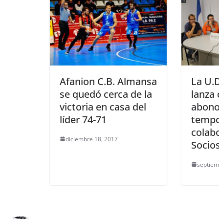
La U.
Afanion C.B. Almansa
lanza
se quedó cerca de la
abono
victoria en casa del
tempo
líder 74-71
colabo
diciembre 18, 2017
Socio
septiem