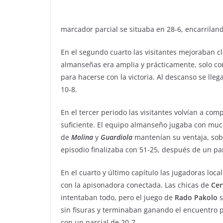
marcador parcial se situaba en 28-6, encarriland
En el segundo cuarto las visitantes mejoraban c
almanseñas era amplia y prácticamente, solo con
para hacerse con la victoria. Al descanso se lle
10-8.
En el tercer periodo las visitantes volvían a comp
suficiente. El equipo almanseño jugaba con muc
de
Molina
y
Guardiola
mantenían su ventaja, sobr
episodio finalizaba con 51-25, después de un par
En el cuarto y último capítulo las jugadoras loca
con la apisonadora conectada. Las chicas de
Cer
intentaban todo, pero el juego de
Rado
Pakolo
s
sin fisuras y terminaban ganando el encuentro p
con un parcial de 20-7.