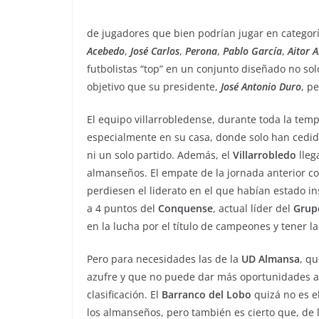
de jugadores que bien podrían jugar en categor
Acebedo
,
José
Carlos
,
Perona
,
Pablo
García
,
Aitor
A
futbolistas “top” en un conjunto diseñado no so
objetivo que su presidente,
José
Antonio
Duro
, p
El equipo villarrobledense, durante toda la te
especialmente en su casa, donde solo han cedi
ni un solo partido. Además, el
Villarrobledo
lleg
almanseños. El empate de la jornada anterior c
perdiesen el liderato en el que habían estado 
a 4 puntos del
Conquense
, actual líder del
Grup
en la lucha por el título de campeones y tener 
Pero para necesidades las de la
UD Almansa
, qu
azufre y que no puede dar más oportunidades a s
clasificación. El
Barranco del Lobo
quizá no es e
los almanseños, pero también es cierto que, de l