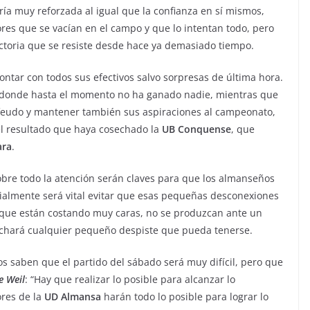
ía muy reforzada al igual que la confianza en sí mismos,
res que se vacían en el campo y que lo intentan todo, pero
toria que se resiste desde hace ya demasiado tiempo.
ontar con todos sus efectivos salvo sorpresas de última hora.
 donde hasta el momento no ha ganado nadie, mientras que
 feudo y mantener también sus aspiraciones al campeonato,
 el resultado que haya cosechado la
UB Conquense
, que
ara
.
sobre todo la atención serán claves para que los almanseños
cialmente será vital evitar que esas pequeñas desconexiones
y que están costando muy caras, no se produzcan ante un
echará cualquier pequeño despiste que pueda tenerse.
s saben que el partido del sábado será muy difícil, pero que
e
Weil
: “Hay que realizar lo posible para alcanzar lo
ores de la
UD
Almansa
harán todo lo posible para lograr lo