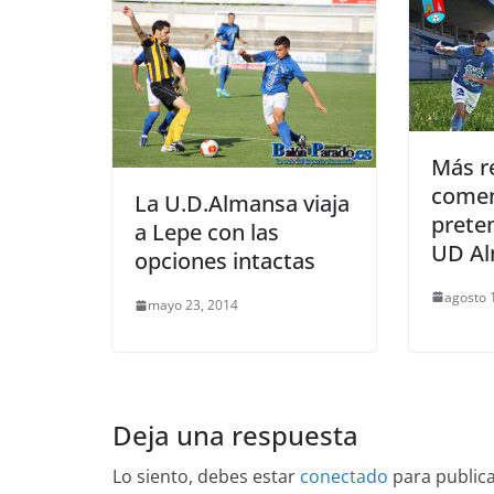
Más r
comen
La U.D.Almansa viaja
prete
a Lepe con las
UD A
opciones intactas
agosto 
mayo 23, 2014
Deja una respuesta
Lo siento, debes estar
conectado
para public