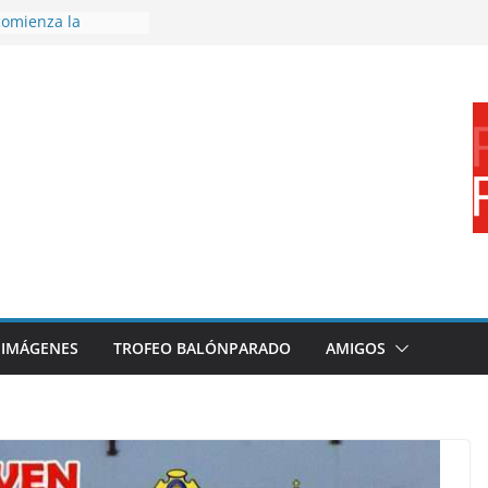
omienza la
nos 26/27
 disfrutar de un
rnacional XXI Torneo
 Ajedrez
erra la plantilla y
bajo de
sigue sumando
yecto 26/27
bronce en el
l Mundo de
aza
IMÁGENES
TROFEO BALÓNPARADO
AMIGOS