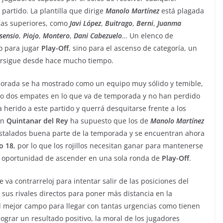
partido. La plantilla que dirige
Manolo
Martínez
está plagada
ías superiores, como
Javi
López
,
Buitrago
,
Berni
,
Juanma
sensio
,
Piojo
,
Montero
,
Dani
Cabezuelo
… Un elenco de
lo para jugar
Play-Off
, sino para el ascenso de categoría, un
ersigue desde hace mucho tiempo.
mporada se ha mostrado como un equipo muy sólido y temible,
do dos empates en lo que va de temporada y no han perdido
a herido a este partido y querrá desquitarse frente a los
on
Quintanar del Rey
ha supuesto que los de
Manolo
Martínez
instalados buena parte de la temporada y se encuentran ahora
o
18
, por lo que los rojillos necesitan ganar para mantenerse
la oportunidad de ascender en una sola ronda de
Play-Off
.
e va contrarreloj para intentar salir de las posiciones del
us rivales directos para poner más distancia en la
l mejor campo para llegar con tantas urgencias como tienen
ograr un resultado positivo, la moral de los jugadores