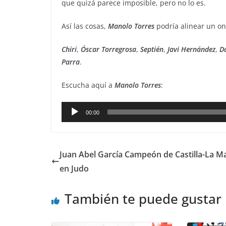
que quizá parece imposible, pero no lo es.
Así las cosas,
Manolo
Torres
podría alinear un on
Chiri
,
Óscar
Torregrosa
,
Septién
,
Javi
Hernández
,
D
Parra
.
Escucha aquí a
Manolo Torres
:
Reproductor
00:00
de
audio
Juan Abel García Campeón de Castilla-La 
en Judo
También te puede gustar