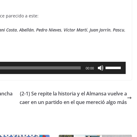
ce parecido a este:
ani
Costa
,
Abellán
,
Pedro
Nieves
,
Víctor
Martí
,
Juan
Jorrín
,
Pascu
,
Utiliza
00:00
las
teclas
de
Mancha
(2-1) Se repite la historia y el Almansa vuelve a
flecha
caer en un partido en el que mereció algo más
arriba/abajo
para
aumentar
o