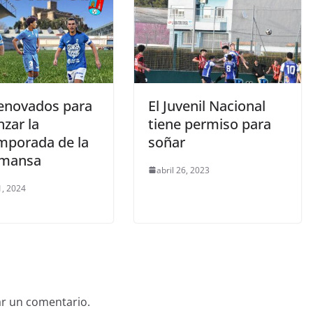
disminuir
el
volumen.
enovados para
El Juvenil Nacional
zar la
tiene permiso para
mporada de la
soñar
lmansa
abril 26, 2023
1, 2024
ar un comentario.