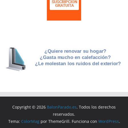
Copyright © 2026
BalonParado.es
. Todos los derechos
reservados.
Tema:
ColorMag
por ThemeGrill. Funciona con
WordPress
.