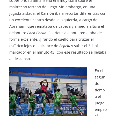
superioridad almanseña era muy clara sobre el
maltrecho terreno de juego. Sin embargo, en una
jugada aislada, el
Carrión
iba a recortar diferencias con
un excelente centro desde la izquierda, a cargo de
Abraham, que remataba de cabeza y a media altura el
delantero
Paco
Coello
. El ariete visitante remataba de
forma excelente, girando el cuello para cruzar el
esférico lejos del alcance de
Pepelu
y subir el 3-1 al
marcador en el minuto 43. Con ese resultado se llegaba
al descanso.
En el
segun
do
tiemp
o el
juego
empeo
ró