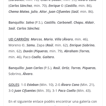
(
Carlos
Sánchez
, min. 70),
Enrique
© (
Castillo
, min. 86),
Chema
Matea
,
Julio
,
Aitor
,
Juan
Cifuentes
(
Saúl
, min. 86).
Banquillo
:
Salva
(P.S.),
Castillo
,
Carbonell
,
Chapu
,
Aldair
,
Saúl
,
Carlos
Sánchez
.
UD CARRIÓN
:
Marcos
,
Mario
,
Villa
(
Álvaro
, min. 46),
Moreno ©,
Samu
, Zapa (
Raúl
, min. 62),
Enrique
(
Sobrino
,
min. 62),
Duván
(
Piqueras
, min. 79),
Abraham
(
Torres
,
min. 46), Paco
Coello
,
Gaitero
.
Banquillo
:
Juan
Carlos
(P.S.),
Raúl
,
Ortiz
,
Torres
,
Piqueras
,
Sobrino,
Álvaro
.
GOLES
: 1-0
Esteban
(Min. 10), 2-0
Álvaro
Cano
(Min. 21),
3-0
Juan
Cifuentes
(Min. 35), 3-1
Paco
Coello
(Min. 43).
En el siguiente enlace podéis encontrar una galería con