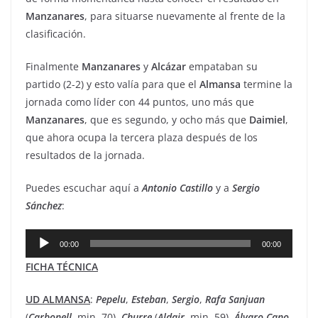
Manzanares
, para situarse nuevamente al frente de la
clasificación.
Finalmente
Manzanares
y
Alcázar
empataban su
partido (2-2) y esto valía para que el
Almansa
termine la
jornada como líder con 44 puntos, uno más que
Manzanares
, que es segundo, y ocho más que
Daimiel
,
que ahora ocupa la tercera plaza después de los
resultados de la jornada.
Puedes escuchar aquí a
Antonio Castillo
y a
Sergio
Sánchez
:
Reproductor
00:00
00:00
de
FICHA TÉCNICA
audio
UD ALMANSA
:
Pepelu
,
Esteban
,
Sergio
,
Rafa
Sanjuan
(
Carbonell
, min. 70),
Churre
(
Aldair
, min. 59),
Álvaro
Cano