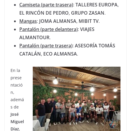
Camiseta (parte trasera)
:
TALLERES
EUROPA
,
EL RINCÓN DE
PEDRO
,
GRUPO
ZASAN
.
Mangas
:
JOMA
ALMANSA
,
MIBIT TV
.
Pantalón (parte delantera)
:
VIAJES
ALMANTOUR
.
Pantalón (parte trasera)
:
ASESORÍA
TOMÁS
CATALÁN
,
ECO
ALMANSA
.
En la
prese
ntació
n,
ademá
s de
José
Miguel
Díaz
,