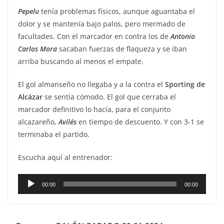
Pepelu
tenía problemas físicos, aunque aguantaba el
dolor y se mantenía bajo palos, pero mermado de
facultades. Con el marcador en contra los de
Antonio
Carlos
Mora
sacaban fuerzas de flaqueza y se iban
arriba buscando al menos el empate.
El gol almanseño no llegaba y a la contra el
Sporting de
Alcázar
se sentía cómodo. El gol que cerraba el
marcador definitivo lo hacía, para el conjunto
alcazareño,
Avilés
en tiempo de descuento. Y con 3-1 se
terminaba el partido.
Escucha aquí al entrenador:
Reproductor
00:00
00:00
de
audio