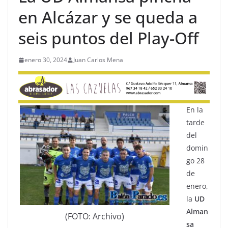
en Alcázar y se queda a
seis puntos del Play-Off
enero 30, 2024
Juan Carlos Mena
En la
tarde
del
domin
go 28
de
enero,
la
UD
Alman
(FOTO: Archivo)
sa