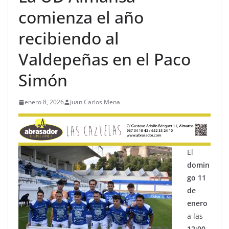
comienza el año
recibiendo al
Valdepeñas en el Paco
Simón
enero 8, 2026
Juan Carlos Mena
El
domin
go 11
de
enero
a las
12:00