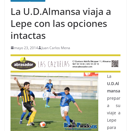
La U.D.Almansa viaja a
Lepe con las opciones
intactas
mayo 23, 2014
Juan Carlos Mena
La
U.D.Al
mansa
prepar
a su
viaje a
Lepe
para