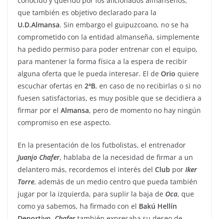
conocido y querido por los aficionados almanseños,
que también es objetivo declarado para la
U.D.Almansa
. Sin embargo el guipuzcoano, no se ha
comprometido con la entidad almanseña, simplemente
ha pedido permiso para poder entrenar con el equipo,
para mantener la forma física a la espera de recibir
alguna oferta que le pueda interesar. El de
Orio
quiere
escuchar ofertas en
2ªB
, en caso de no recibirlas o si no
fuesen satisfactorias, es muy posible que se decidiera a
firmar por el
Almansa
, pero de momento no hay ningún
compromiso en ese aspecto.
En la presentación de los futbolistas, el entrenador
Juanjo
Chafer
, hablaba de la necesidad de firmar a un
delantero más, recordemos el interés del
Club
por
Iker
Torre
, además de un medio centro que pueda también
jugar por la izquierda, para suplir la baja de
Oca
, que
como ya sabemos, ha firmado con el
Bakú
Hellín
Deportivo
.
Chafer
también expresaba su deseo de