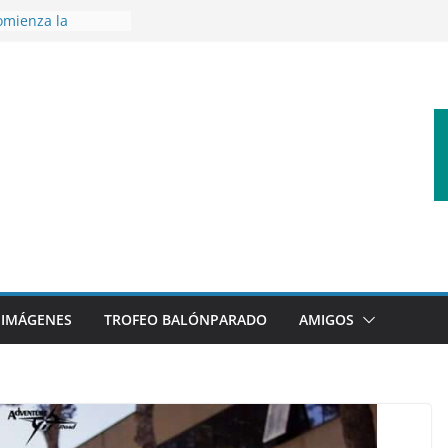
omienza la
nos 26/27
disfrutar de un
nacional XXI Torneo
Ajedrez
rra la plantilla y
ajo de
igue sumando
ecto 26/27
ronce en el
 Mundo de
za
IMÁGENES
TROFEO BALÓNPARADO
AMIGOS