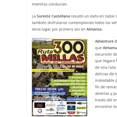
mientras conducían.
La
Sureste Castellana
resultó un éxito en todos 
también disfrutaron contemplando todos los vehí
tenía lugar por primera vez en
Almansa
.
Adventure O
que
Almans
excursión d
que llegará
de una ruta 
delicias de 
inolvidable 
fin de seman
abiertas y p
través del e
encontrar to