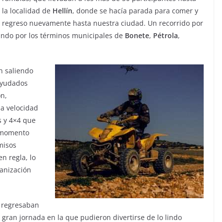
la localidad de
Hellín
, donde se hacía parada para comer y
regreso nuevamente hasta nuestra ciudad. Un recorrido por
ando por los términos municipales de
Bonete
,
Pétrola
,
n saliendo
 ayudados
ón,
a velocidad
 y 4×4 que
o momento
misos
n regla, lo
ganización
s regresaban
 gran jornada en la que pudieron divertirse de lo lindo