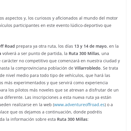
los aspectos y, los curiosos y aficionados al mundo del motor
culos participantes en este evento lúdico-deportivo que
ff Road
prepara ya otra ruta, los días
13 y 14 de mayo
, en la
a
volverá a ser punto de partida, la
Ruta 300 Millas
, una
e carácter no competitivo que comenzará en nuestra ciudad y
 hasta la comprovinciana población de
Villarrobledo
. Se trata
de nivel medio para todo tipo de vehículos, que hará las
los más experimentados y que servirá como experiencia
para los pilotos más noveles que se atrevan a disfrutar de un
a diferente. Las inscripciones a esta nueva ruta ya están
ueden realizarse en la web (
www.adventureoffroad.es
) o a
nlace que os dejamos a continuación, donde podréis
da la información sobre esta
Ruta 300 Millas
: