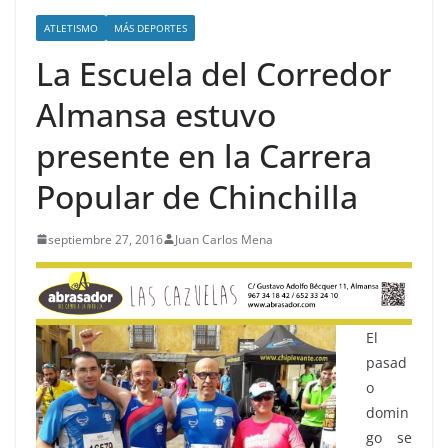
ATLETISMO
MÁS DEPORTES
La Escuela del Corredor
Almansa estuvo
presente en la Carrera
Popular de Chinchilla
septiembre 27, 2016
Juan Carlos Mena
El
pasad
o
domin
go se