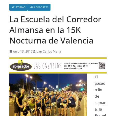
ATLETISMO
MÁS DEPORTES
La Escuela del Corredor
Almansa en la 15K
Nocturna de Valencia
junio 13, 2017
Juan Carlos Mena
El
pasad
o fin
de
seman
a, la
Escuel