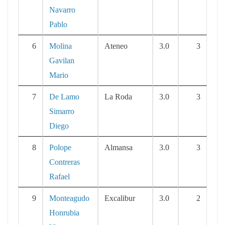
Navarro
Pablo
6
Molina
Ateneo
3.0
3
Gavilan
Mario
7
De Lamo
La Roda
3.0
3
Simarro
Diego
8
Polope
Almansa
3.0
3
Contreras
Rafael
9
Monteagudo
Excalibur
3.0
2
Honrubia