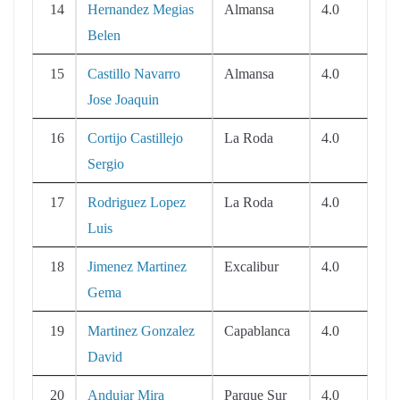
14
Hernandez Megias
Almansa
4.0
Belen
15
Castillo Navarro
Almansa
4.0
Jose Joaquin
16
Cortijo Castillejo
La Roda
4.0
Sergio
17
Rodriguez Lopez
La Roda
4.0
Luis
18
Jimenez Martinez
Excalibur
4.0
Gema
19
Martinez Gonzalez
Capablanca
4.0
David
20
Andujar Mira
Parque Sur
4.0