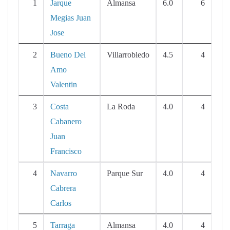
1
Jarque
Almansa
6.0
6
Megias Juan
Jose
2
Bueno Del
Villarrobledo
4.5
4
Amo
Valentin
3
Costa
La Roda
4.0
4
Cabanero
Juan
Francisco
4
Navarro
Parque Sur
4.0
4
Cabrera
Carlos
5
Tarraga
Almansa
4.0
4