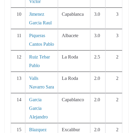
Victor
10
Jimenez
Capablanca
3.0
3
Garcia Raul
11
Piqueras
Albacete
3.0
3
Cantos Pablo
12
Ruiz Tebar
La Roda
2.5
2
Pablo
13
Valls
La Roda
2.0
2
Navarro Sara
14
Garcia
Capablanco
2.0
2
Garcia
Alejandro
15
Blazquez
Excalibur
2.0
2