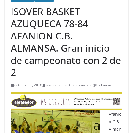
ISOVER BASKET
AZUQUECA 78-84
AFANION C.B.
ALMANSA. Gran inicio
de campeonato con 2 de
2
octubre 11, 2018
pascual a martinez sanchez @Ciclonian
Afanio
n C.B.
Alman