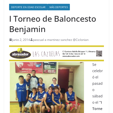
DEPORTE EN EDAD ESCOLAR
MÁS DEPORTES
I Torneo de Baloncesto
Benjamin
junio 2, 2014
pascual a martinez sanchez @Ciclonian
Se
celebr
ó el
pasad
o
sábad
o el
“I
Torne