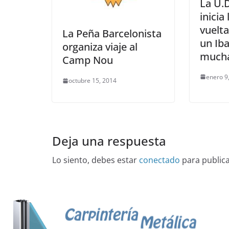
La U.
inicia
vuelta
La Peña Barcelonista
un Ib
organiza viaje al
mucha
Camp Nou
enero 9
octubre 15, 2014
Deja una respuesta
Lo siento, debes estar
conectado
para public