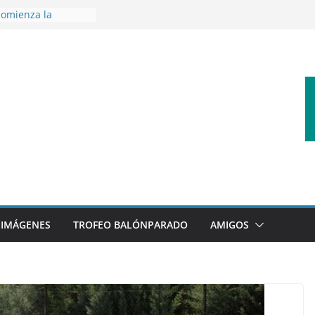
omienza la
nos 26/27
 disfrutar de un
rnacional XXI Torneo
 Ajedrez
erra la plantilla y
bajo de
sigue sumando
yecto 26/27
bronce en el
l Mundo de
aza
IMÁGENES
TROFEO BALÓNPARADO
AMIGOS