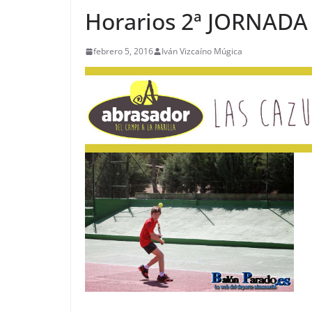
Horarios 2ª JORNADA 
febrero 5, 2016
Iván Vizcaíno Múgica