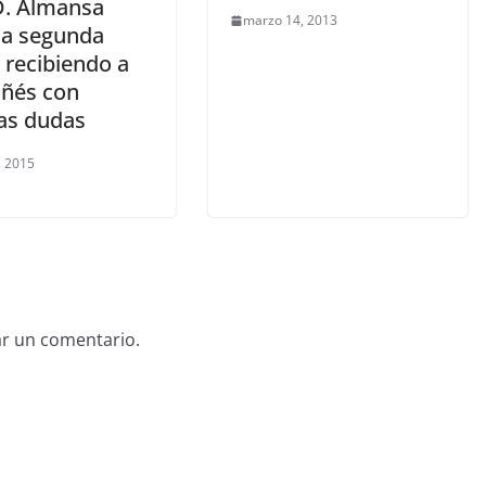
D. Almansa
marzo 14, 2013
 la segunda
 recibiendo a
añés con
s dudas
, 2015
ar un comentario.