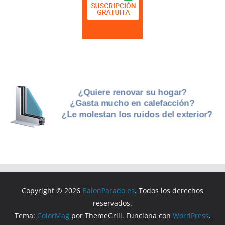
Copyright © 2026
BalonParado.es
. Todos los derechos
reservados.
Tema:
ColorMag
por ThemeGrill. Funciona con
WordPress
.