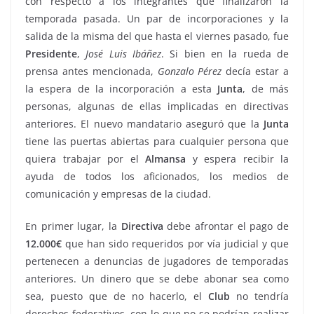
con respecto a los integrantes que finalizaron la
temporada pasada. Un par de incorporaciones y la
salida de la misma del que hasta el viernes pasado, fue
Presidente
,
José
Luis
Ibáñez
. Si bien en la rueda de
prensa antes mencionada,
Gonzalo
Pérez
decía estar a
la espera de la incorporación a esta
Junta
, de más
personas, algunas de ellas implicadas en directivas
anteriores. El nuevo mandatario aseguró que la
Junta
tiene las puertas abiertas para cualquier persona que
quiera trabajar por el
Almansa
y espera recibir la
ayuda de todos los aficionados, los medios de
comunicación y empresas de la ciudad.
En primer lugar, la
Directiva
debe afrontar el pago de
12.000€
que han sido requeridos por vía judicial y que
pertenecen a denuncias de jugadores de temporadas
anteriores. Un dinero que se debe abonar sea como
sea, puesto que de no hacerlo, el
Club
no tendría
derechos federativos, con lo que no se podrían realizar