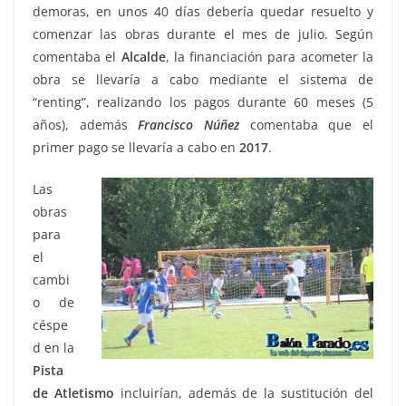
demoras, en unos 40 días debería quedar resuelto y
comenzar las obras durante el mes de julio. Según
comentaba el
Alcalde
, la financiación para acometer la
obra se llevaría a cabo mediante el sistema de
“renting”, realizando los pagos durante 60 meses (5
años), además
Francisco Núñez
comentaba que el
primer pago se llevaría a cabo en
2017
.
Las
obras
para
el
cambi
o de
céspe
d en la
Pista
de Atletismo
incluirían, además de la sustitución del