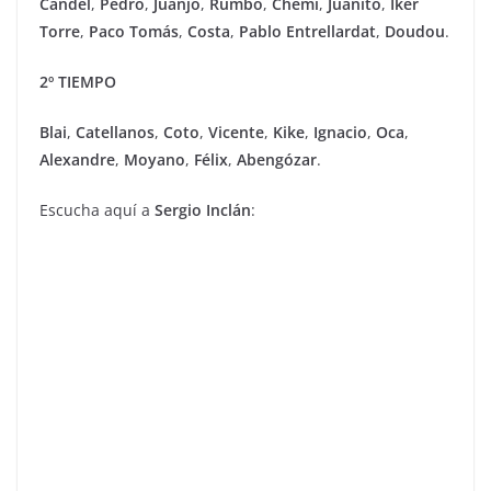
Candel
,
Pedro
,
Juanjo
,
Rumbo
,
Chemi
,
Juanito
,
Iker
Torre
,
Paco Tomás
,
Costa
,
Pablo
Entrellardat
,
Doudou
.
2º TIEMPO
Blai
,
Catellanos
,
Coto
,
Vicente
,
Kike
,
Ignacio
,
Oca
,
Alexandre
,
Moyano
,
Félix
,
Abengózar
.
Escucha aquí a
Sergio Inclán
: