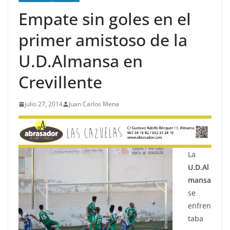
Empate sin goles en el
primer amistoso de la
U.D.Almansa en
Crevillente
julio 27, 2014
Juan Carlos Mena
La
U.D.Al
mansa
se
enfren
taba