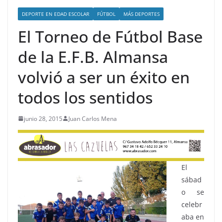
DEPORTE EN EDAD ESCOLAR
FÚTBOL
MÁS DEPORTES
El Torneo de Fútbol Base
de la E.F.B. Almansa
volvió a ser un éxito en
todos los sentidos
junio 28, 2015
Juan Carlos Mena
El
sábad
o se
celebr
aba en