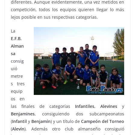
diferentes. Aunque evidentemente, una vez metidos en
competición, todos los equipos quieren llegar lo más
lejos posible en sus respectivas categorías.
La
E.F.B.
Alman
sa
consig
uió
metre
s tres
equip
os en
las finales de categorías
Infantiles
,
Alevines
y
Benjamines
, consiguiendo dos subcampeonatos
(
Infantil
y
Benjamín
) y un título de
Campeón del Torneo
(
Alevín
). Además otro club almanseño consiguió