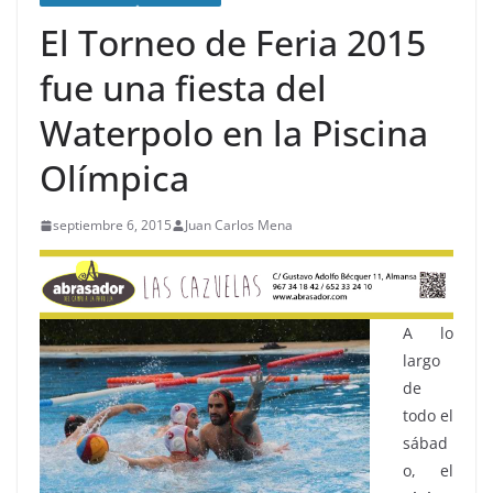
El Torneo de Feria 2015
fue una fiesta del
Waterpolo en la Piscina
Olímpica
septiembre 6, 2015
Juan Carlos Mena
A lo
largo
de
todo el
sábad
o, el