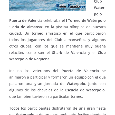
Club
Water
polo
Puerta de Valencia
celebraba el
I Torneo de
Waterpolo
“
Feria de Almansa
” en la piscina olímpica de nuestra
ciudad. Un torneo amistoso en el que participaron
todos los jugadores del
Club
almanseños, y algunos
otros clubes, con los que se mantiene muy buena
relación, como son el
Shark
de
Valencia
y el
Club
Waterpolo de
Requena
.
Incluso los veteranos del
Puerta de Valencia
se
animaron a participar y formaron un equipo con el que
pasaron una gran jornada de
Waterpolo
, junto con
algunos de los chavales de la
Escuela de Waterpolo
,
que también tuvieron su particular torneo.
Todos los participantes disfrutaron de una gran fiesta
del
Waterpolo
y de un gran ambiente festivo donde lo