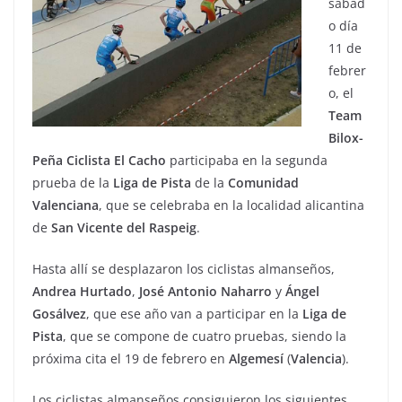
sábad
o día
11 de
febrer
o, el
Team
Bilox-
Peña Ciclista El Cacho
participaba en la segunda
prueba de la
Liga de Pista
de la
Comunidad
Valenciana
, que se celebraba en la localidad alicantina
de
San Vicente del Raspeig
.
Hasta allí se desplazaron los ciclistas almanseños,
Andrea
Hurtado
,
José
Antonio
Naharro
y
Ángel
Gosálvez
, que ese año van a participar en la
Liga de
Pista
, que se compone de cuatro pruebas, siendo la
próxima cita el 19 de febrero en
Algemesí
(
Valencia
).
Los ciclistas almanseños consiguieron los siguientes