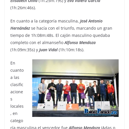
Elisabeth
Oliva
(1h:25m:19s) y
Eva
Valera
García
(1h:26m:46s).
En cuanto a la categoría masculina,
José
Antonio
Hernández
se hacía con el triunfo, marcando un gran
tiempo de 1h:08m:48s. El cajón masculino quedaba
completo con el almanseño
Alfonso
Mendoza
(1h:09m:35s) y
Juan
Vidal
(1h:10m:18s).
En
cuanto
a las
clasific
acione
s
locales
, en
catego
ría masculina el vencedor fue
Alfonso
Mendoza
(Adas o