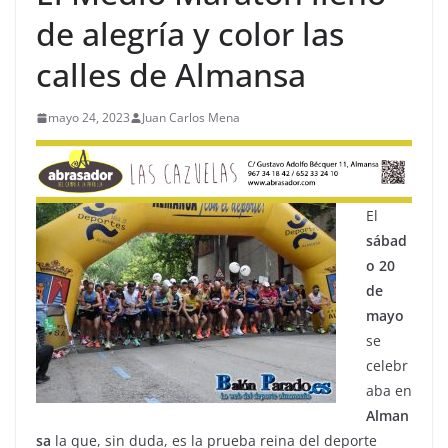
de alegría y color las
calles de Almansa
mayo 24, 2023
Juan Carlos Mena
El
sábad
o 20
de
mayo
se
celebr
aba en
Alman
sa
la que, sin duda, es la prueba reina del deporte