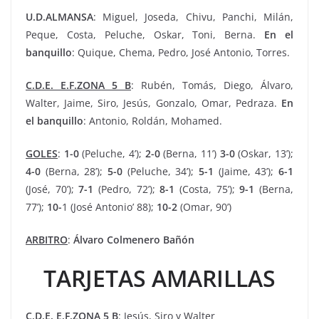
U.D.ALMANSA
: Miguel, Joseda, Chivu, Panchi, Milán,
Peque, Costa, Peluche, Oskar, Toni, Berna.
En el
banquillo
: Quique, Chema, Pedro, José Antonio, Torres.
C.D.E. E.F.ZONA 5 B
: Rubén, Tomás, Diego, Álvaro,
Walter, Jaime, Siro, Jesús, Gonzalo, Omar, Pedraza.
En
el banquillo
: Antonio, Roldán, Mohamed.
GOLES
:
1-0
(Peluche, 4’);
2-0
(Berna, 11’)
3-0
(Oskar, 13’);
4-0
(Berna, 28’);
5-0
(Peluche, 34’);
5-1
(Jaime, 43’);
6-1
(José, 70’);
7-1
(Pedro, 72’);
8-1
(Costa, 75’);
9-1
(Berna,
77’);
10-
1 (José Antonio’ 88);
10-2
(Omar, 90’)
ARBITRO
:
Álvaro Colmenero Bañón
TARJETAS
AMARILLAS
C.D.E. E.F.ZONA 5 B
: Jesús, Siro y Walter