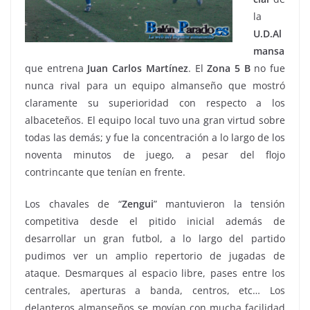
la
U.D.Al
mansa
que entrena
Juan
Carlos
Martínez
. El
Zona 5 B
no fue
nunca rival para un equipo almanseño que mostró
claramente su superioridad con respecto a los
albaceteños. El equipo local tuvo una gran virtud sobre
todas las demás; y fue la concentración a lo largo de los
noventa minutos de juego, a pesar del flojo
contrincante que tenían en frente.
Los chavales de “
Zengui
” mantuvieron la tensión
competitiva desde el pitido inicial además de
desarrollar un gran futbol, a lo largo del partido
pudimos ver un amplio repertorio de jugadas de
ataque. Desmarques al espacio libre, pases entre los
centrales, aperturas a banda, centros, etc… Los
delanteros almanseños se movían con mucha facilidad