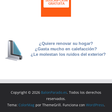
Copyright © 2026
BalonParado.es
. Todos los derechos
reservados.
Tema:
ColorMag
por ThemeGrill. Funciona con
WordPress
.