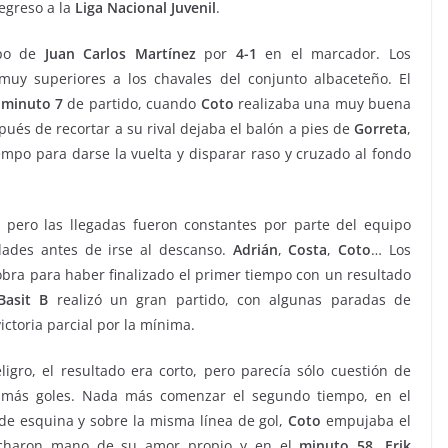
regreso a la
Liga Nacional Juvenil
.
ipo de
Juan Carlos Martínez
por
4-1
en el marcador. Los
uy superiores a los chavales del conjunto albaceteño. El
l
minuto 7
de partido, cuando
Coto
realizaba una muy buena
pués de recortar a su rival dejaba el balón a pies de
Gorreta
,
empo para darse la vuelta y disparar raso y cruzado al fondo
pero las llegadas fueron constantes por parte del equipo
ades antes de irse al descanso.
Adrián
,
Costa
,
Coto
… Los
bra para haber finalizado el primer tiempo con un resultado
Basit B
realizó un gran partido, con algunas paradas de
ctoria parcial por la mínima.
gro, el resultado era corto, pero parecía sólo cuestión de
 más goles. Nada más comenzar el segundo tiempo, en el
e esquina y sobre la misma línea de gol,
Coto
empujaba el
 echaron mano de su amor propio y en el
minuto 58
,
Erik