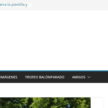
rra la plantilla y
ajo de
igue sumando
ecto 26/27
ronce en el
 Mundo de
za
omienza la
nos 26/27
disfrutar de un
nacional XXI Torneo
Ajedrez
IMÁGENES
TROFEO BALÓNPARADO
AMIGOS