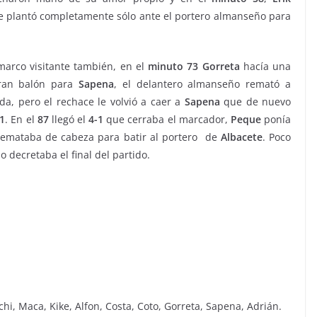
e plantó completamente sólo ante el portero almanseño para
marco visitante también, en el
minuto
73
Gorreta
hacía una
gran balón para
Sapena
, el delantero almanseño remató a
da, pero el rechace le volvió a caer a
Sapena
que de nuevo
-1
. En el
87
llegó el
4-1
que cerraba el marcador,
Peque
ponía
emataba de cabeza para batir al portero de
Albacete
. Poco
 decretaba el final del partido.
ichi, Maca, Kike, Alfon, Costa, Coto, Gorreta, Sapena, Adrián.