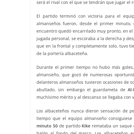
será el rival con el que se tendrán que jugar el 
El partido terminó con victoria para el equ
almanseños fueron, desde el primer minuto, m
encuentro quedó encarrilado muy pronto, en e
jugada personal, se escoraba a la derecha y des
que en la frontal y completamente solo, tuvo ti
de la portería albaceteña.
Durante el primer tiempo no hubo más goles, 
almanseño, que gozó de numerosas oportunid
delanteros almanseños tuvieron ocasiones de so
abultado, sin embargo el guardameta de
Al-
muchísimo mérito y al descanso se llegaba con vi
Los albaceteños nunca dieron sensación de peli
tiempo que el equipo almanseño consiguiese
minuto 50
de partido
Kike
remataba un saque d
balón al fondo del marco. Los albaceteños