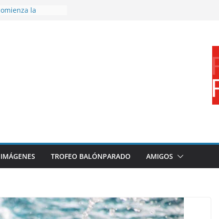
omienza la
nos 26/27
 disfrutar de un
rnacional XXI Torneo
 Ajedrez
erra la plantilla y
bajo de
sigue sumando
yecto 26/27
bronce en el
l Mundo de
aza
IMÁGENES
TROFEO BALÓNPARADO
AMIGOS