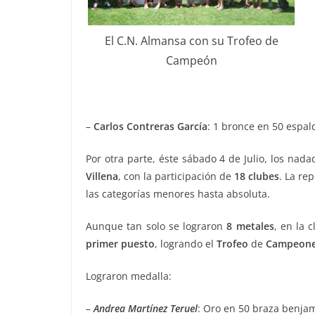
El C.N. Almansa con su Trofeo de
Campeón
–
Carlos Contreras García
: 1 bronce en 50 espal
Por otra parte, éste sábado 4 de Julio, los na
Villena
, con la participación de
18 clubes
. La re
las categorías menores hasta absoluta.
Aunque tan solo se lograron
8 metales
, en la 
primer puesto
, logrando el
Trofeo
de
Campeon
Lograron medalla:
–
Andrea Martínez Teruel
: Oro en 50 braza benja