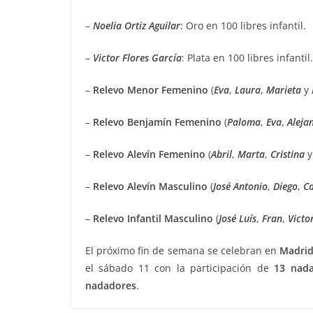
–
Noelia Ortiz Aguilar
: Oro en 100 libres infantil.
–
Victor Flores García
: Plata en 100 libres infantil.
–
Relevo Menor Femenino
(
Eva
,
Laura
,
Marieta
y
–
Relevo Benjamín Femenino
(
Paloma
,
Eva
,
Aleja
–
Relevo Alevín Femenino
(
Abril
,
Marta
,
Cristina
–
Relevo Alevín Masculino
(
José Antonio
,
Diego
,
Ca
–
Relevo Infantil Masculino
(
José Luís
,
Fran
,
Victo
El próximo fin de semana se celebran en
Madrid
el sábado 11 con la participación de
13 nad
nadadores
.