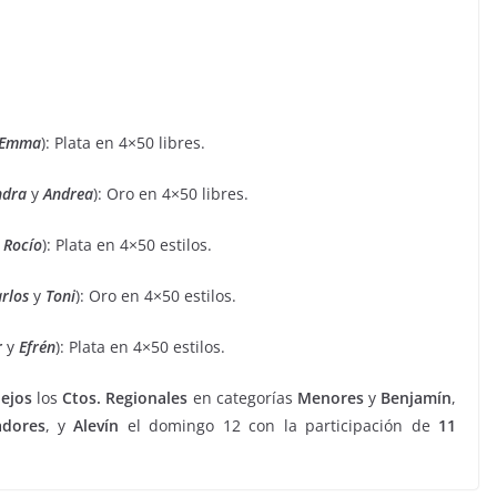
Emma
): Plata en 4×50 libres.
ndra
y
Andrea
): Oro en 4×50 libres.
y
Rocío
): Plata en 4×50 estilos.
rlos
y
Toni
): Oro en 4×50 estilos.
r
y
Efrén
): Plata en 4×50 estilos.
ejos
los
Ctos. Regionales
en categorías
Menores
y
Benjamín
,
adores
, y
Alevín
el domingo 12 con la participación de
11