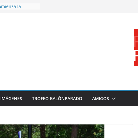
omienza la
nos 26/27
disfrutar de un
nacional XXI Torneo
Ajedrez
rra la plantilla y
ajo de
igue sumando
ecto 26/27
ronce en el
 Mundo de
za
IMÁGENES
TROFEO BALÓNPARADO
AMIGOS