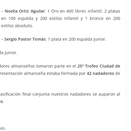
–
Noelia Ortiz Aguilar
: 1 Oro en 400 libres infantil, 2 platas
en 100 espalda y 200 estilos infantil y 1 bronce en 200
estilos absoluto.
–
Sergio Pastor Tomás
: 1 plata en 200 espalda Junior.
da Junior.
dadores almanseños tomaron parte en el
25º
Trofeo Ciudad de
presentación almanseña estaba formada por
42 nadadores
de
clasificación final conjunta nuestros nadadores se auparon al
es
.
mín.