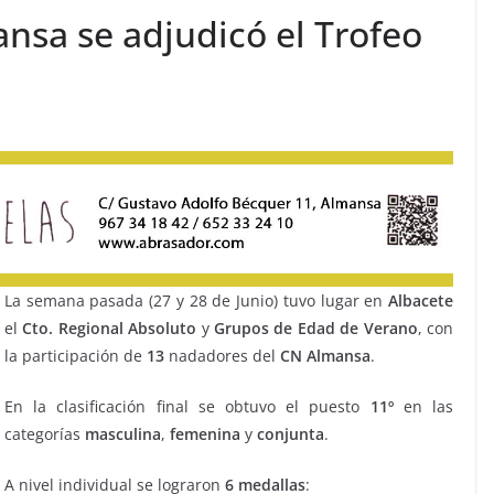
nsa se adjudicó el Trofeo
La semana pasada (27 y 28 de Junio) tuvo lugar en
Albacete
el
Cto. Regional Absoluto
y
Grupos de Edad de Verano
, con
la participación de
13
nadadores del
CN Almansa
.
En la clasificación final se obtuvo el puesto
11º
en las
categorías
masculina
,
femenina
y
conjunta
.
A nivel individual se lograron
6 medallas
: