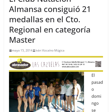
Almansa consiguió 21
medallas en el Cto.
Regional en categoría
Master
mayo 15, 2014
Iván Vizcaíno Múgica
El
pasad
o
domi
ngo
se