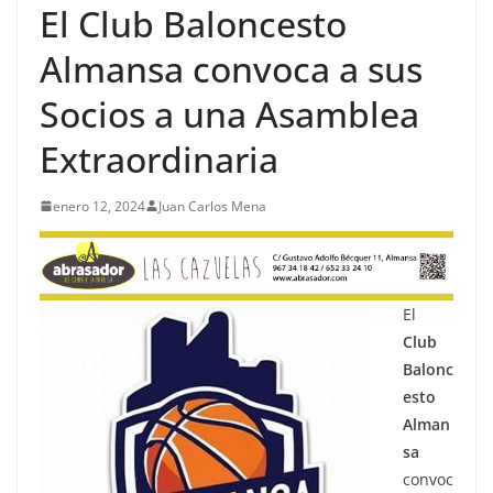
El Club Baloncesto
Almansa convoca a sus
Socios a una Asamblea
Extraordinaria
enero 12, 2024
Juan Carlos Mena
El
Club
Balonc
esto
Alman
sa
convoc