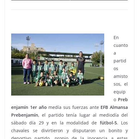
En
cuanto
a
partid
os
amisto
sos, el
equip
o
Preb
enjamín 1er año
medía sus fuerzas ante
EFB Almansa
Prebenjamín
, el partido tenía lugar al mediodía del
sábado día 29 y en la modalidad de
fútbol-5
. Los
chavales se divirtieron y disputaron un bonito y
deportivo partido, propio de la inocencia a estas