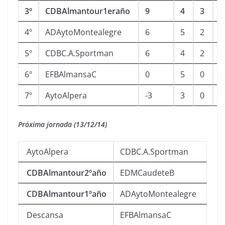
3º
CDBAlmantour1eraño
9
4
3
4º
ADAytoMontealegre
6
5
2
0
5º
CDBC.A.Sportman
6
4
2
0
6º
EFBAlmansaC
0
5
0
0
7º
AytoAlpera
-3
3
0
0
Próxima jornada (13/12/14)
AytoAlpera
CDBC.A.Sportman
CDBAlmantour2ºaño
EDMCaudeteB
CDBAlmantour1ºaño
ADAytoMontealegre
Descansa
EFBAlmansaC