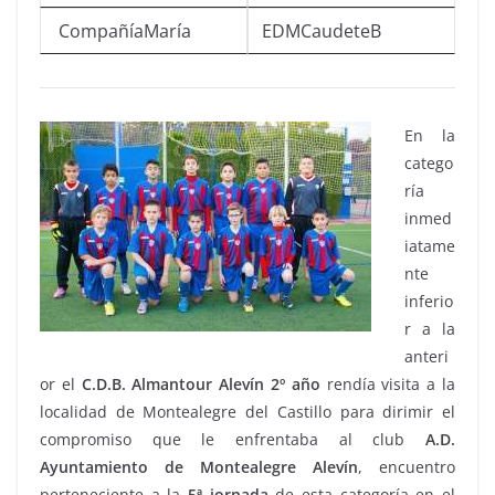
CompañíaMaría
EDMCaudeteB
En la
catego
ría
inmed
iatame
nte
inferio
r a la
anteri
or el
C.D.B. Almantour Alevín 2º año
rendía visita a la
localidad de Montealegre del Castillo para dirimir el
compromiso que le enfrentaba al club
A.D.
Ayuntamiento de Montealegre Alevín
, encuentro
perteneciente a la
5ª
jornada
de esta categoría en el