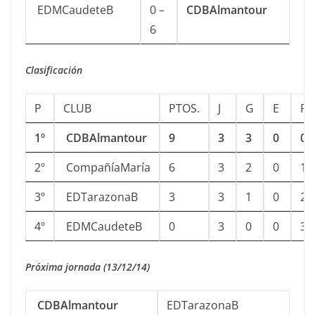
EDMCaudeteB
0 –
CDBAlmantour
6
Clasificación
P
CLUB
PTOS.
J
G
E
P
1º
CDBAlmantour
9
3
3
0
0
2º
CompañíaMaría
6
3
2
0
1
3º
EDTarazonaB
3
3
1
0
2
4º
EDMCaudeteB
0
3
0
0
3
Próxima jornada (13/12/14)
CDBAlmantour
EDTarazonaB