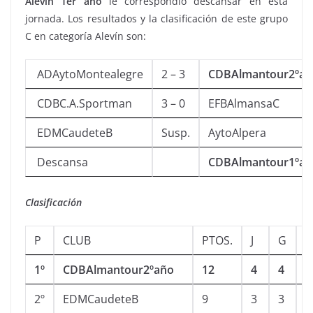
Alevín 1er año
le correspondió descansar en esta
jornada. Los resultados y la clasificación de este grupo
C en categoría Alevín son:
ADAytoMontealegre
2 – 3
CDBAlmantour2ºañ
CDBC.A.Sportman
3 – 0
EFBAlmansaC
EDMCaudeteB
Susp.
AytoAlpera
Descansa
CDBAlmantour1ºañ
Clasificación
P
CLUB
PTOS.
J
G
E
1º
CDBAlmantour2ºaño
12
4
4
0
2º
EDMCaudeteB
9
3
3
0