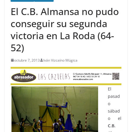
El C.B. Almansa no pudo
conseguir su segunda
victoria en La Roda (64-
52)
octubre 7, 2013
Iván Vizcaíno Múgica
El
pasad
o
sábad
o el
C.B.