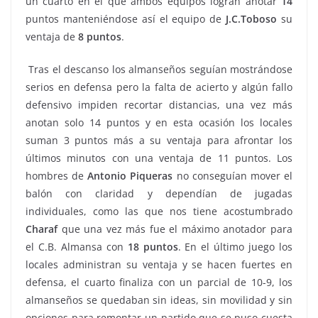
un cuarto en el que ambos equipos logran anotar
14
puntos manteniéndose así el equipo de
J.C.Toboso
su
ventaja de
8 puntos
.
Tras el descanso los almanseños seguían mostrándose
serios en defensa pero la falta de acierto y algún fallo
defensivo impiden recortar distancias, una vez más
anotan solo 14 puntos y en esta ocasión los locales
suman 3 puntos más a su ventaja para afrontar los
últimos minutos con una ventaja de 11 puntos. Los
hombres de
Antonio Piqueras
no conseguían mover el
balón con claridad y dependían de jugadas
individuales, como las que nos tiene acostumbrado
Charaf
que una vez más fue el máximo anotador para
el C.B. Almansa con
18 puntos
. En el último juego los
locales administran su ventaja y se hacen fuertes en
defensa, el cuarto finaliza con un parcial de 10-9, los
almanseños se quedaban sin ideas, sin movilidad y sin
opciones para remontar un partido que se puso cuesta