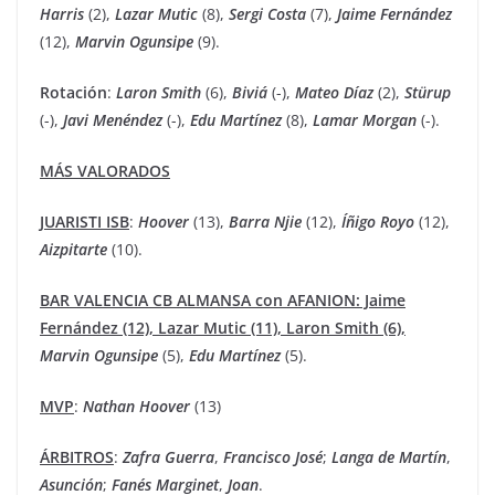
Harris
(2),
Lazar
Mutic
(8),
Sergi
Costa
(7),
Jaime
Fernández
(12),
Marvin
Ogunsipe
(9).
Rotación
:
Laron
Smith
(6),
Biviá
(-),
Mateo
Díaz
(2),
Stürup
(-),
Javi
Menéndez
(-),
Edu
Martínez
(8),
Lamar
Morgan
(-).
MÁS VALORADOS
JUARISTI ISB
:
Hoover
(13),
Barra
Njie
(12),
Íñigo
Royo
(12),
Aizpitarte
(10).
BAR VALENCIA CB ALMANSA con AFANION: Jaime
Fernández (12), Lazar Mutic (11), Laron Smith (6),
Marvin
Ogunsipe
(5),
Edu
Martínez
(5).
MVP
:
Nathan
Hoover
(13)
ÁRBITROS
:
Zafra
Guerra
,
Francisco
José
;
Langa
de Martín
,
Asunción
;
Fanés Marginet
,
Joan
.