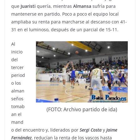
que
Juaristi
quería, mientras
Almansa
sufría para
mantenerse en partido. Poco a poco el equipo local
ampliaba su renta para marcharse al descanso con 41-
31 en el luminoso, después de un parcial de 15-11.
Al
inicio
del
tercer
period
o los
alman
seños
tomab
(FOTO: Archivo partido de ida)
an el
mand
o del encuentro y, liderados por
Sergi
Costa
y
Jaime
Fernández
, reducían la renta de los vascos hasta