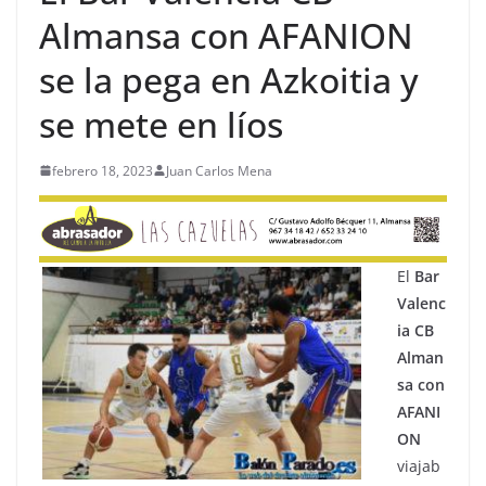
Almansa con AFANION
se la pega en Azkoitia y
se mete en líos
febrero 18, 2023
Juan Carlos Mena
El
Bar
Valenc
ia CB
Alman
sa con
AFANI
ON
viajab