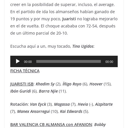
creer en la posibilidad de superar, incluso, el average.
En el partido de ida los almanseños habían ganado de
19 puntos y por muy poco,
Juaristi
no lograba mejorarlo
en el de vuelta. El choque acababa con 72-54, después
de un último parcial de 20-10.
Escucha aquí a un, muy tocado,
Tino Ugidos
:
Reproductor
00:00
00:00
de
FICHA TÉCNICA
audio
JUARISTI ISB
:
Khadim
Sy
(2),
Íñigo
Royo
(6),
Hoover
(15),
Ibón
Guridi
(6),
Barra
Njie
(11).
Rotación
:
Van
Eyck
(3),
Magassa
(7),
Hevia
(-),
Aizpitarte
(7),
Manex
Ansorregui
(10),
Kai
Edwards
(5).
BAR VALENCIA CB ALMANSA con AFANION
:
Bobby