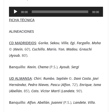
Reproductor
00:00
00:00
de
FICHA TÉCNICA
audio
ALINEACIONES
CD MADRIDEJOS
:
Gorka
,
Sekou
,
Villa
,
Egi
,
Fargallo
,
Moha
© (
Kevin
, 60’),
Cuchillo
,
Mario
,
Yon
,
Madou
,
Greuchi
(
Ayoub
, 80’).
Banquillo
:
Kevin
,
Chema
(P.S.),
Ayoub
,
Sergi
UD ALMANSA
:
Chiri
,
Rumbo
,
Septién
©,
Dani
Costa
,
Javi
Hernández
,
Pedro
Nieves
,
Pascu
(
Alfon
, 72’),
Enrique
,
Isma
(
Abellán
, 85’),
Coto
,
Víctor
Martí
(
Landete
, 90’).
Banquillo
:
Alfon
,
Abellán
,
Juanmi
(P.S.),
Landete
,
Villa
.