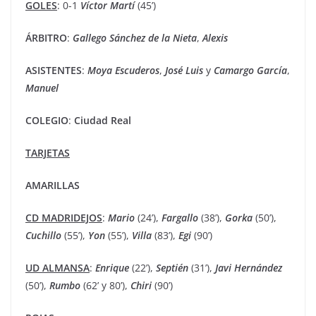
GOLES
: 0-1
Víctor
Martí
(45’)
ÁRBITRO
:
Gallego
Sánchez
de la Nieta
,
Alexis
ASISTENTES
:
Moya
Escuderos
,
José
Luis
y
Camargo
García
,
Manuel
COLEGIO
:
Ciudad
Real
TARJETAS
AMARILLAS
CD MADRIDEJOS
:
Mario
(24’),
Fargallo
(38’),
Gorka
(50’),
Cuchillo
(55’),
Yon
(55’),
Villa
(83’),
Egi
(90’)
UD ALMANSA
:
Enrique
(22’),
Septién
(31’),
Javi
Hernández
(50’),
Rumbo
(62’ y 80’),
Chiri
(90’)