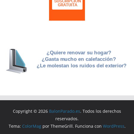
Copyright © 2026
BalonParado.es
. Todos los derechos
reservados.
Tema:
ColorMag
por ThemeGrill. Funciona con
WordPress
.