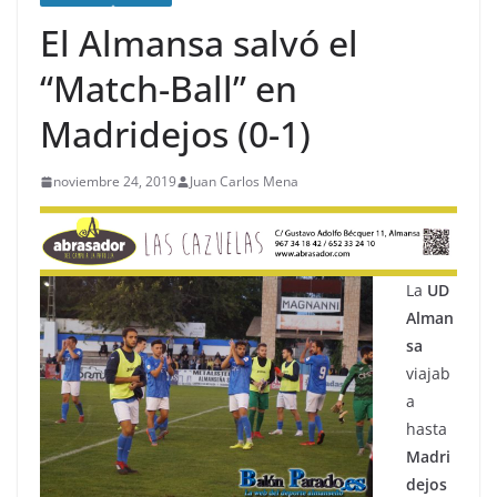
El Almansa salvó el
“Match-Ball” en
Madridejos (0-1)
noviembre 24, 2019
Juan Carlos Mena
La
UD
Alman
sa
viajab
a
hasta
Madri
dejos