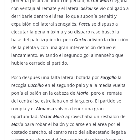
poner la pelota al punto de penalti,
Víctor
Martí
llegaba
con ventaja al remate y el lateral
Sekou
se vio obligado a
derribarle dentro el área, lo que suponía penalti y
expulsión del lateral senegalés.
Pascu
se dispuso a
ejecutar la pena máxima y su disparo raso buscó la
base del palo izquierdo, pero
Gorka
adivinó la dirección
de la pelota y con una gran intervención detuvo el
lanzamiento, evitando el segundo gol almanseño que
hubiera cerrado el partido.
Poco después una falta lateral botada por
Fargallo
la
recogía
Cuchillo
en el segundo palo y a la media vuelta
ponía el balón en la cabeza de
Mario
, pero el remate
del central se estrellaba en el larguero. El partido se
rompía y el
Almansa
volvió a tener una gran
oportunidad.
Víctor
Martí
aprovechaba un resbalón de
Mario
para robar el balón y colarse en el área por el
costado derecho, el centro raso del albaceteño llegaba
a
Isma
que, dentro del área controló y disparó con su