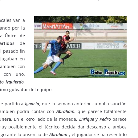
ocales van a
zando por la
ez Único de
artidos
de
l pasado fin
 jugaban en
también con
con uno.
to
Izquierdo
,
imo
goleador
del equipo.
te partido a
Ignacio
, que la semana anterior cumplía sanción
 también podrá contar con
Abraham
, que parece totalmente
unera
. En el otro lado de la moneda,
Enrique
y
Pedro
parece
 muy posiblemente el técnico decida dar descanso a ambos
ngo ante la ausencia de
Abraham
y el jugador se ha resentido