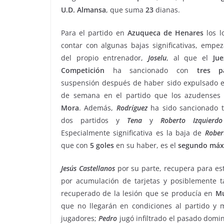
U.D. Almansa
, que suma
23
dianas.
Para el partido en
Azuqueca
de
Henares
los l
contar con algunas bajas significativas, empe
del propio entrenador,
Joselu
, al que el
Ju
Competición
ha sancionado con
tres
p
suspensión después de haber sido expulsado e
de semana en el partido que los azudenses
Mora
. Además,
Rodríguez
ha sido sancionado 
dos partidos y
Tena
y
Roberto
Izquierdo
Especialmente significativa es la baja de
Rober
que con
5 goles
en su haber, es el
segundo
máx
Jesús
Castellanos
por su parte, recupera para es
por acumulación de tarjetas y posiblemente
recuperado de la lesión que se producía en
M
que no llegarán en condiciones al partido y
jugadores;
Pedro
jugó infiltrado el pasado domi