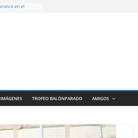
bronce en el
l Mundo de
aza
nes en el primer
orada
 disfrutar de un
rnacional XXI Torneo
 Ajedrez
erra la plantilla y
bajo de
sigue sumando
yecto 26/27
IMÁGENES
TROFEO BALÓNPARADO
AMIGOS