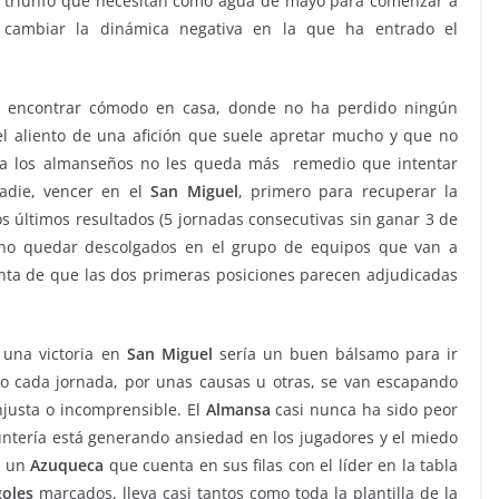
triunfo que necesitan como agua de mayo para comenzar a
cambiar la dinámica negativa en la que ha entrado el
 encontrar cómodo en casa, donde no ha perdido ningún
l aliento de una afición que suele apretar mucho y que no
 a los almanseños no les queda más remedio que intentar
adie, vencer en el
San Miguel
, primero para recuperar la
os últimos resultados (5 jornadas consecutivas sin ganar 3 de
a no quedar descolgados en el grupo de equipos que van a
nta de que las dos primeras posiciones parecen adjudicadas
 una victoria en
San Miguel
sería un buen bálsamo para ir
o cada jornada, por unas causas u otras, se van escapando
njusta o incomprensible. El
Almansa
casi nunca ha sido peor
puntería está generando ansiedad en los jugadores y el miedo
e un
Azuqueca
que cuenta en sus filas con el líder en la tabla
goles
marcados, lleva casi tantos como toda la plantilla de la