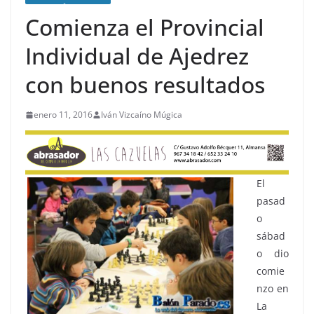
Comienza el Provincial
Individual de Ajedrez
con buenos resultados
enero 11, 2016
Iván Vizcaíno Múgica
El
pasad
o
sábad
o dio
comie
nzo en
La