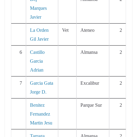
Marques
Javier
La Orden
Vet
Ateneo
2
Gil Javier
6
Castillo
Almansa
2
Garcia
Adrian
7
Garcia Gata
Excalibur
2
Jorge D.
Benitez
Parque Sur
2
Fernandez
Martin Jesu
Tarraga
Almansa
2